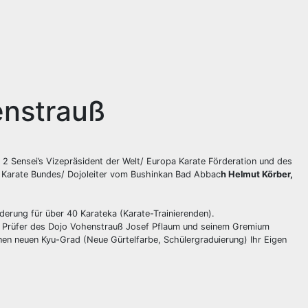
enstrauß
2 Sensei’s Vizepräsident der Welt/ Europa Karate Förderation und des
 Karate Bundes/ Dojoleiter vom Bushinkan Bad Abbac
h Helmut Körber,
derung für über 40 Karateka (Karate-Trainierenden).
d Prüfer des Dojo Vohenstrauß Josef Pflaum und seinem Gremium
en neuen Kyu-Grad (Neue Gürtelfarbe, Schülergraduierung) Ihr Eigen