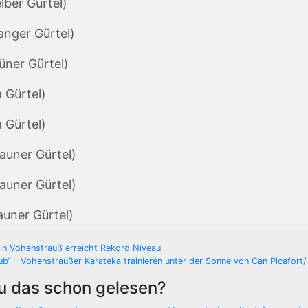
lber Gürtel)
ranger Gürtel)
rüner Gürtel)
a Gürtel)
a Gürtel)
rauner Gürtel)
rauner Gürtel)
auner Gürtel)
gsnavigation
in Vohenstrauß erreicht Rekord Niveau
aub“ – Vohenstraußer Karateka trainieren unter der Sonne von Can Picafort/
u das schon gelesen?