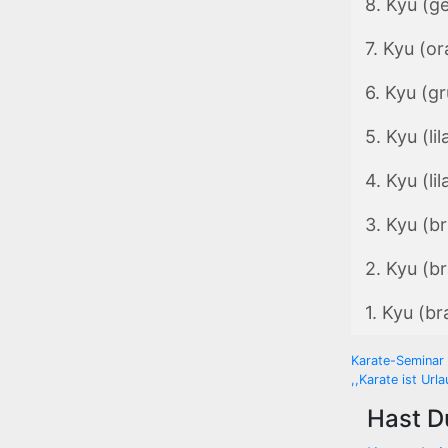
8. Kyu (ge
7. Kyu (o
6. Kyu (g
5. Kyu (lil
4. Kyu (lil
3. Kyu (b
2. Kyu (b
1. Kyu (br
Beitra
Karate-Seminar 
,,Karate ist Url
Hast D