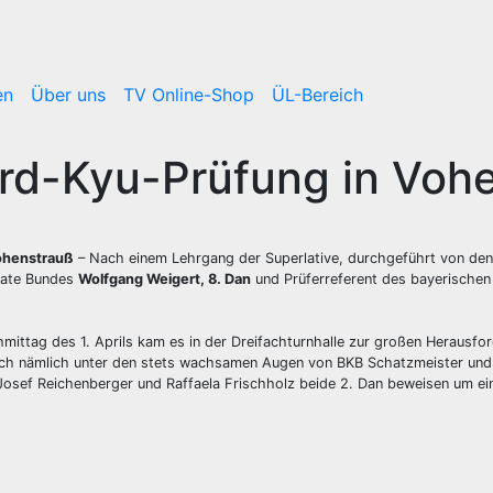
en
Über uns
TV Online-Shop
ÜL-Bereich
rd-Kyu-Prüfung in Voh
Vohenstrauß
– Nach einem Lehrgang der Superlative, durchgeführt von den 
rate Bundes
Wolfgang Weigert, 8. Dan
und Prüferreferent des bayerischen
ittag des 1. Aprils kam es in der Dreifachturnhalle zur großen Herausfor
sich nämlich unter den stets wachsamen Augen von BKB Schatzmeister un
osef Reichenberger und Raffaela Frischholz beide 2. Dan beweisen um ein