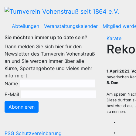
Zum
Inhalt
wechseln
Abteilungen
Veranstaltungskalender
Mitglied werd
Sie möchten immer up to date sein?
Karate
Reko
Dann melden Sie sich hier für den
Newsletter des Turnverein Vohenstrauß
an und Sie werden immer über alle
Kurse, Sportangebote und vieles mehr
1.April 2023, 
informiert.
bayerischen Ka
Name
8. Dan
.
E-Mail
Am späten Nachm
Diese durften 
bestehend aus J
Abonnieren
zu nennen.
PSG Schutzvereinbarung