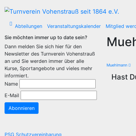
Zum
Inhalt
wechseln
Abteilungen
Veranstaltungskalender
Mitglied wer
Sie möchten immer up to date sein?
Mue
Dann melden Sie sich hier für den
Newsletter des Turnverein Vohenstrauß
an und Sie werden immer über alle
Beitra
Muehlmann
Kurse, Sportangebote und vieles mehr
informiert.
Hast D
Name
E-Mail
Abonnieren
PSG Schutzvereinbarung