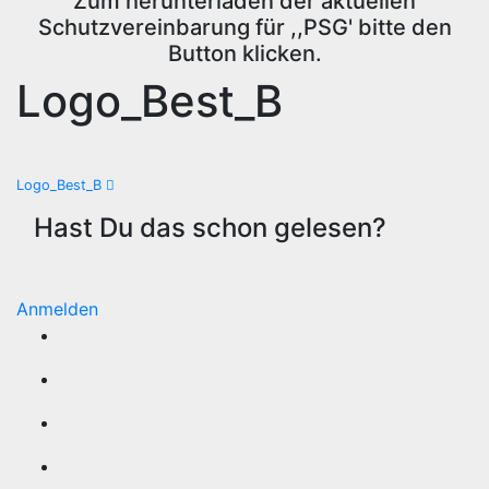
Zum herunterladen der aktuellen
Schutzvereinbarung für ,,PSG' bitte den
Button klicken.
Logo_Best_B
Beitragsnavigation
Logo_Best_B
Hast Du das schon gelesen?
Anmelden