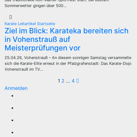
Sommerwetter gingen über 500…
Karate
Leitartikel
Startseite
Ziel im Blick: Karateka bereiten sich
in Vohenstrauß auf
Meisterprüfungen vor
25.04.26, Vohenstrauß – An diesem sonnigen Samstag versammelte
sich die Karate-Elite erneut in der Pfalzgrafenstadt: Das Karate-Dojo
Vohenstrauß im TV…
Seitennummerie
1
2
…
4
Anmelden
der
Beiträge