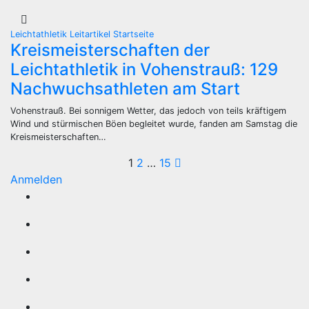
Leichtathletik
Leitartikel
Startseite
Kreismeisterschaften der
Leichtathletik in Vohenstrauß: 129
Nachwuchsathleten am Start
Vohenstrauß. Bei sonnigem Wetter, das jedoch von teils kräftigem
Wind und stürmischen Böen begleitet wurde, fanden am Samstag die
Kreismeisterschaften…
Seitennummerie
1
2
…
15
Anmelden
der
Beiträge