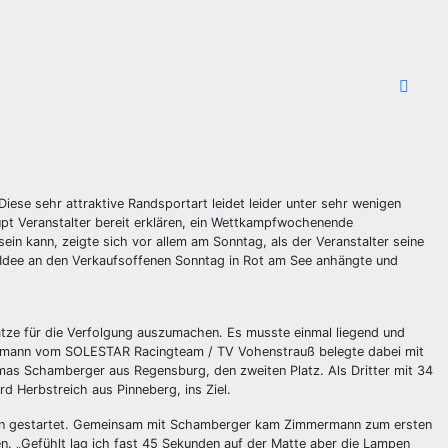
iese sehr attraktive Randsportart leidet leider unter sehr wenigen
pt Veranstalter bereit erklären, ein Wettkampfwochenende
ein kann, zeigte sich vor allem am Sonntag, als der Veranstalter seine
 Idee an den Verkaufsoffenen Sonntag in Rot am See anhängte und
ätze für die Verfolgung auszumachen. Es musste einmal liegend und
ermann vom SOLESTAR Racingteam / TV Vohenstrauß belegte dabei mit
mas Schamberger aus Regensburg, den zweiten Platz. Als Dritter mit 34
 Herbstreich aus Pinneberg, ins Ziel.
agen gestartet. Gemeinsam mit Schamberger kam Zimmermann zum ersten
en. „Gefühlt lag ich fast 45 Sekunden auf der Matte aber die Lampen