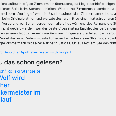
 nicht aufleuchten“, so Zimmermann überrascht, da Liegendschießen eigen
 Gleiches Spiel beim Stehendschießen. Wieder traf Zimmermann schlecht un
 nach dem „Verfolger“ war die Ursache schnell klar. Zimmermann schoss als
 beim Originalbiathlon und wartete deshalb mit so einem katastrophalen
 Vorsprung vor Schamberger, dem allerdings während des Rennens die St
 nicht geklärt werden, wer der beste Crossskating Biathlet des vergange
nen eigenen Modus. Immer zwei Personen gingen als Staffel auf den Parco
Vorletzten usw. Zudem musste für jeden Fehlschuss eine Strafrunde abso
gte Zimmermann mit seiner Partnerin Safida Cajic aus Rot am See den drit
gsnavigation
rd Deutscher Apothekermeister im Skilanglauf
u das schon gelesen?
ch/ Rollski
Startseite
Wolf wird
her
kermeister im
lauf