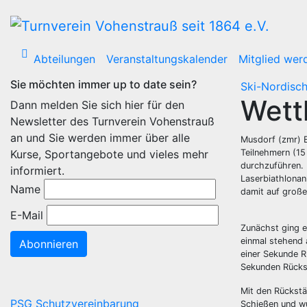
Zum
Inhalt
wechseln
Abteilungen
Veranstaltungskalender
Mitglied wer
Sie möchten immer up to date sein?
Ski-Nordisch
Wett
Dann melden Sie sich hier für den
Newsletter des Turnverein Vohenstrauß
an und Sie werden immer über alle
Musdorf (zmr) E
Kurse, Sportangebote und vieles mehr
Teilnehmern (15
durchzuführen. 
informiert.
Laserbiathlonan
Name
damit auf große
E-Mail
Zunächst ging e
einmal stehend
Abonnieren
einer Sekunde R
Sekunden Rückst
Mit den Rückst
PSG Schutzvereinbarung
Schießen und wu