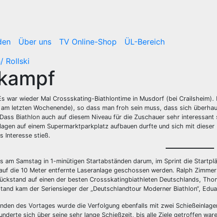
den
Über uns
TV Online-Shop
ÜL-Bereich
/ Rollski
kampf
s war wieder Mal Crossskating-Biathlontime in Musdorf (bei Crailsheim). D
 am letzten Wochenende), so dass man froh sein muss, dass sich überhau
Dass Biathlon auch auf diesem Niveau für die Zuschauer sehr interessant s
lagen auf einem Supermarktparkplatz aufbauen durfte und sich mit dieser
s Interesse stieß.
s am Samstag in 1-minütigen Startabständen darum, im Sprint die Startpl
 auf die 10 Meter entfernte Laseranlage geschossen werden. Ralph Zimm
ückstand auf einen der besten Crossskatingbiathleten Deutschlands, Tho
and kam der Seriensieger der „Deutschlandtour Moderner Biathlon“, Eduard
änden des Vortages wurde die Verfolgung ebenfalls mit zwei Schießeinl
nderte sich über seine sehr lange Schießzeit, bis alle Ziele getroffen war