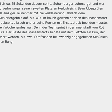
tlich ca. 15 Sekunden dauern sollte. Schamberger schoss gut und war
d verlor sogar seinen zweiten Platz an Herbstreich. Beim Überprüfen
 einziger Teilnehmer mit Zielverkleinerung, ähnlich dem
 Schießergebnis auf. Mit Wut im Bauch gewann er dann den Massenstart
ockspitze brach und er seine Rennen mit Ersatzstock beenden musste.
nen Wochenendes war. Denn der Teamsprint in der Innenstadt von Rot
urs. Der Beste des Massenstarts bildete mit dem Letzten ein Duo, der
lviert werden. Mit zwei Strafrunden bei zwanzig abgegebenen Schüssen
ten Rang.