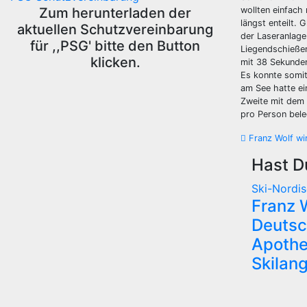
Zum herunterladen der
wollten einfach
längst enteilt.
aktuellen Schutzvereinbarung
der Laseranlage
für ,,PSG' bitte den Button
Liegendschießen
klicken.
mit 38 Sekunden
Es konnte somit
am See hatte ei
Zweite mit dem 
pro Person bele
Beitra
Franz Wolf wi
Hast D
Ski-Nordis
Franz 
Deutsc
Apothe
Skilang