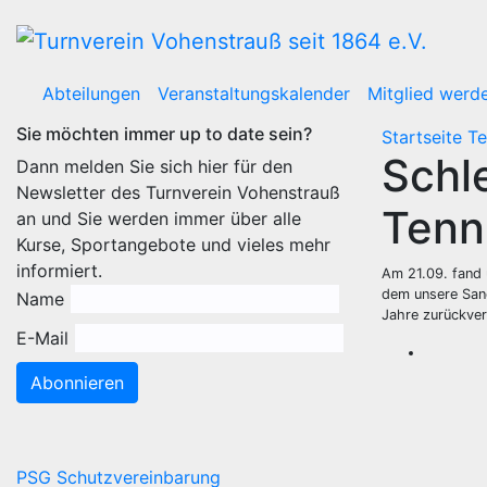
Zum
Inhalt
wechseln
Abteilungen
Veranstaltungskalender
Mitglied werd
Sie möchten immer up to date sein?
Startseite
Te
Schle
Dann melden Sie sich hier für den
Newsletter des Turnverein Vohenstrauß
Tenn
an und Sie werden immer über alle
Kurse, Sportangebote und vieles mehr
informiert.
Am 21.09. fand u
dem unsere Sand
Name
Jahre zurückver
E-Mail
Abonnieren
PSG Schutzvereinbarung