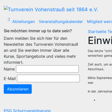
Zum
Inhalt
wechseln
Abteilungen
Veranstaltungskalender
Mitglied wer
Sie möchten immer up to date sein?
Startseite
Te
Einw
Dann melden Sie sich hier für den
Newsletter des Turnverein Vohenstrauß
an und Sie werden immer über alle
Das letzte “sch
Kurse, Sportangebote und vieles mehr
winterfest gema
informiert.
Zeit auch, um a
Name
Abschluss.
E-Mail
Mitte September 
war.
Abonnieren
In der Jahresha
PSG Schutzvereinbarung