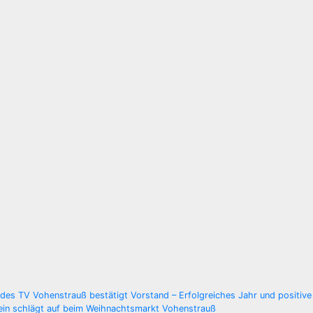
gsnavigation
 des TV Vohenstrauß bestätigt Vorstand – Erfolgreiches Jahr und positiv
ein schlägt auf beim Weihnachtsmarkt Vohenstrauß