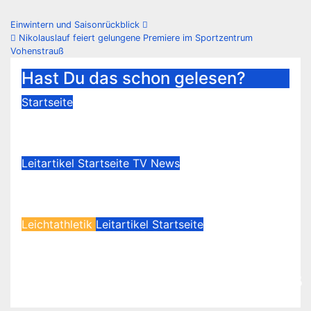
Beitragsnavigation
Einwintern und Saisonrückblick
Nikolauslauf feiert gelungene Premiere im Sportzentrum
Vohenstrauß
Hast Du das schon gelesen?
Startseite
Urlaub – Wir sind bald wieder für
Sie da
Leitartikel
Startseite
TV News
Der TV Vohenstrauß lädt ein zur
4. Seniorenfahrt am 17.09.2026
Leichtathletik
Leitartikel
Startseite
Bayerischer Meistertitel für die
Startgemeinschaft
Eschenbach/Kemnath/Vohenstrauß