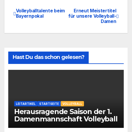
Volleyballtalente beim
Erneut Meistertitel
Beitragsnavigation
Bayernpokal
für unsere Volleyball-
Damen
Hast Du das schon gelesen?
LEITARTIKEL
STARTSEITE
VOLLEYBALL
Herausragende Saison der 1.
Damenmannschaft Volleyball