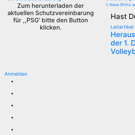
Beitra
Zum herunterladen der
Neue Shirts u
aktuellen Schutzvereinbarung
Hast D
für ,,PSG' bitte den Button
klicken.
Leitartikel
Heraus
der 1.
Volleyb
Anmelden