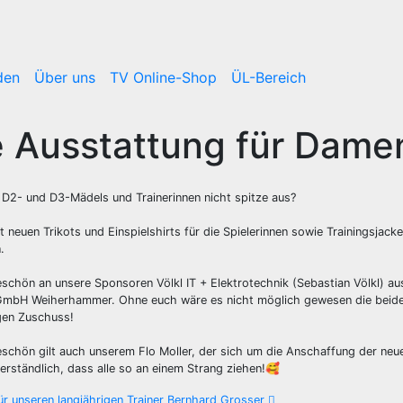
den
Über uns
TV Online-Shop
ÜL-Bereich
Ausstattung für Damen I
D2- und D3-Mädels und Trainerinnen nicht spitze aus?
 neuen Trikots und Einspielshirts für die Spielerinnen sowie Trainingsjack
.
eschön an unsere Sponsoren Völkl IT + Elektrotechnik (Sebastian Völkl)
GmbH Weiherhammer. Ohne euch wäre es nicht möglich gewesen die beid
gen Zuschuss!
eschön gilt auch unserem Flo Moller, der sich um die Anschaffung der ne
verständlich, dass alle so an einem Strang ziehen!🥰
r unseren langjährigen Trainer Bernhard Grosser