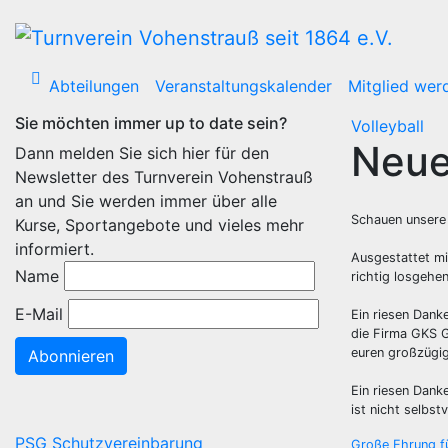
Zum
Inhalt
wechseln
Abteilungen
Veranstaltungskalender
Mitglied wer
Sie möchten immer up to date sein?
Volleyball
Neue 
Dann melden Sie sich hier für den
Newsletter des Turnverein Vohenstrauß
an und Sie werden immer über alle
Schauen unsere 
Kurse, Sportangebote und vieles mehr
informiert.
Ausgestattet mit
Name
richtig losgehen
E-Mail
Ein riesen Dank
die Firma GKS 
euren großzügi
Abonnieren
Ein riesen Dank
ist nicht selbst
PSG Schutzvereinbarung
Große Ehrung fü