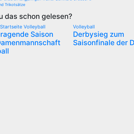
gsnavigation
nd Trikotsätze
u das schon gelesen?
Startseite
Volleyball
Volleyball
ragende Saison
Derbysieg zum
 Damenmannschaft
Saisonfinale der
all