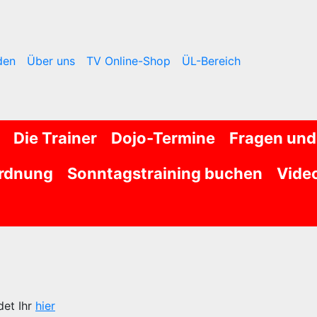
den
Über uns
TV Online-Shop
ÜL-Bereich
Die Trainer
Dojo-Termine
Fragen und
rdnung
Sonntagstraining buchen
Vide
det Ihr
hier