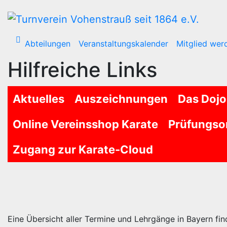
Zum
Inhalt
wechseln
Abteilungen
Veranstaltungskalender
Mitglied wer
Hilfreiche Links
Aktuelles
Auszeichnungen
Das Dojo
Online Vereinsshop Karate
Prüfungso
Zugang zur Karate-Cloud
Eine Übersicht aller Termine und Lehrgänge in Bayern fin