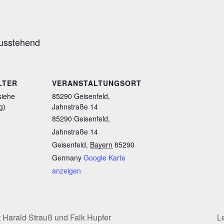
ausstehend
LTER
VERANSTALTUNGSORT
siehe
85290 Geisenfeld,
g)
Jahnstraße 14
85290 Geisenfeld,
Jahnstraße 14
Geisenfeld
,
Bayern
85290
Germany
Google Karte
anzeigen
 Harald Strauß und Falk Hupfer
L