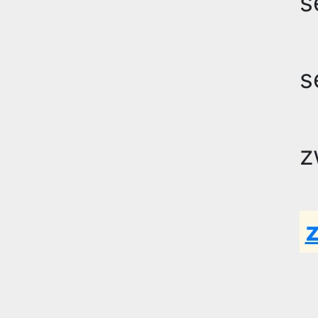
s
s
z