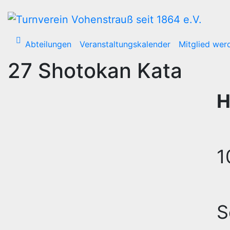
Zum
Inhalt
wechseln
Abteilungen
Veranstaltungskalender
Mitglied wer
27 Shotokan Kata
H
1
S