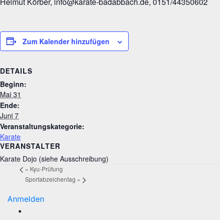
Helmut Körber, info@karate-badabbach.de, 0151/44350602
Zum Kalender hinzufügen
DETAILS
Beginn:
Mai 31
Ende:
Juni 7
Veranstaltungskategorie:
Karate
VERANSTALTER
Karate Dojo (siehe Ausschreibung)
«
Kyu-Prüfung
Sportabzeichentag
»
Anmelden